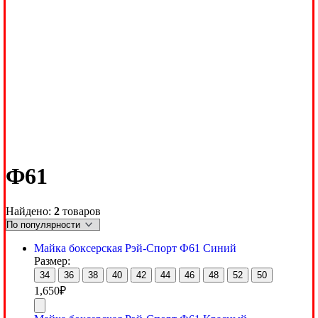
Ф61
Найдено:
2
товаров
Майка боксерская Рэй-Спорт Ф61 Синий
Размер:
34
36
38
40
42
44
46
48
52
50
1,650
₽